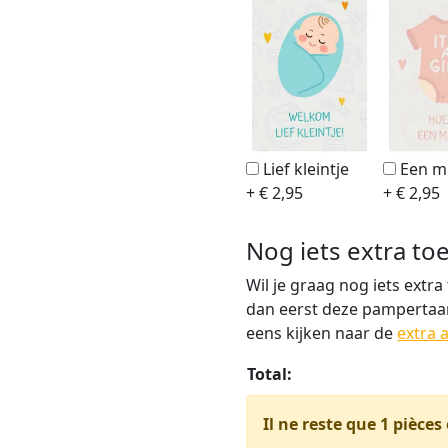
Lief kleintje
Een m
+ € 2,95
+ € 2,95
Nog iets extra t
Wil je graag nog iets ext
dan eerst deze pampertaar
eens kijken naar de
extra 
Total:
Il ne reste que 1 pièces