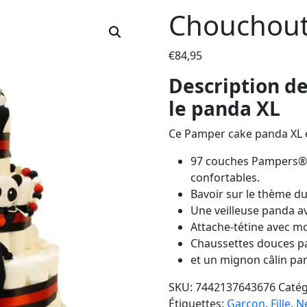
Chouchout
€
84,95
Description de
le panda XL
Ce Pamper cake panda XL e
97 couches Pampers® 
confortables.
Bavoir sur le thème d
Une veilleuse panda a
Attache-tétine avec m
Chaussettes douces 
et un mignon câlin pa
SKU:
7442137643676
Catég
Étiquettes:
Garçon
,
Fille
,
N