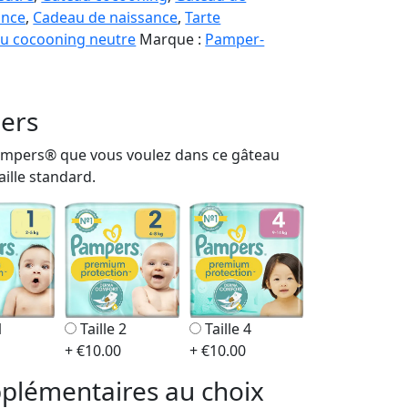
ance
,
Cadeau de naissance
,
Tarte
u cocooning neutre
Marque :
Pamper-
pers
e Pampers® que vous voulez dans ce gâteau
taille standard.
1
Taille 2
Taille 4
+ €10.00
+ €10.00
pplémentaires au choix