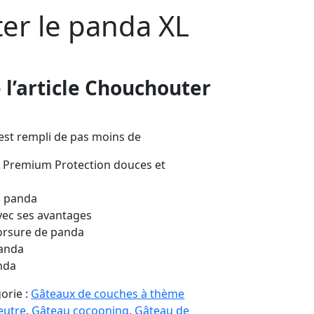
er le panda XL
 l’article Chouchouter
st rempli de pas moins de
Premium Protection douces et
u panda
vec ses avantages
orsure de panda
panda
nda
orie :
Gâteaux de couches à thème
eutre
,
Gâteau cocooning
,
Gâteau de