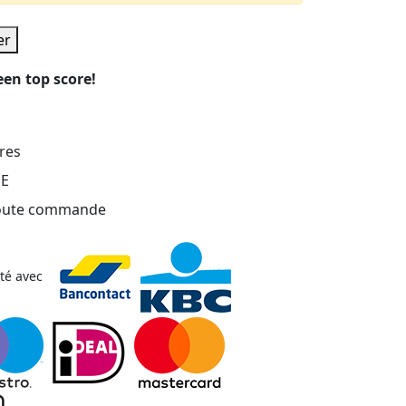
er
en top score!
ures
DE
 toute commande
ité avec