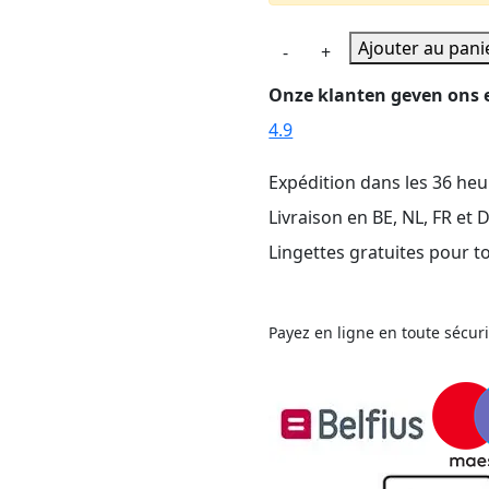
quantité
Ajouter au pani
-
+
de
Onze klanten geven ons e
Chouchouter
le
4.9
panda
XL
Expédition dans les 36 he
Livraison en BE, NL, FR et 
Lingettes gratuites pour
Payez en ligne en toute sécur