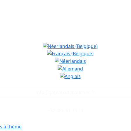
info@gateauxdecouches.fr
+32 486 61 79 11
s à thème