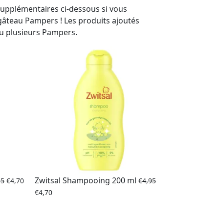
supplémentaires ci-dessous si vous
 gâteau Pampers ! Les produits ajoutés
ou plusieurs Pampers.
Zwitsal Shampooing 200 ml
95
€
4,70
€
4,95
€
4,70