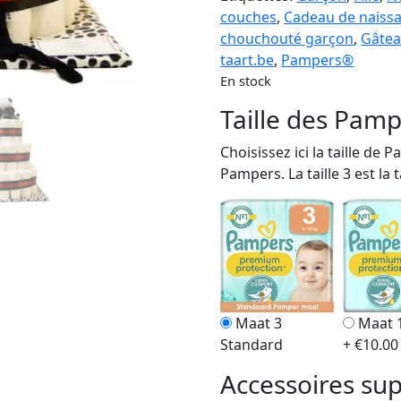
couches
,
Cadeau de naiss
chouchouté garçon
,
Gâtea
taart.be
,
Pampers®
En stock
Taille des Pam
Choisissez ici la taille d
Pampers. La taille 3 est la 
Maat 3
Maat 
Standard
+ €10.00
Accessoires su